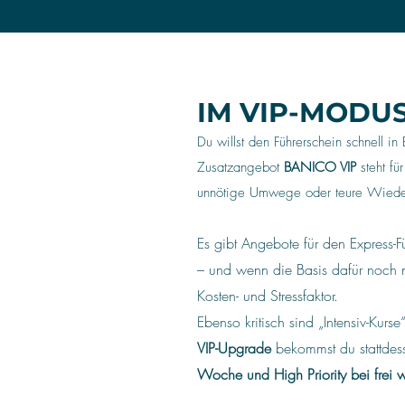
IM VIP-MODU
​Du willst den Führerschein schnell 
Zusatzangebot
BANICO VIP
steht für
unnötige Umwege oder teure Wiede
Es gibt Angebote für den Express-
– und wenn die Basis dafür noch ni
Kosten- und Stressfaktor.
Ebenso kritisch sind „Intensiv-Kur
VIP-Upgrade
bekommst du stattdes
Woche und High Priority bei frei 