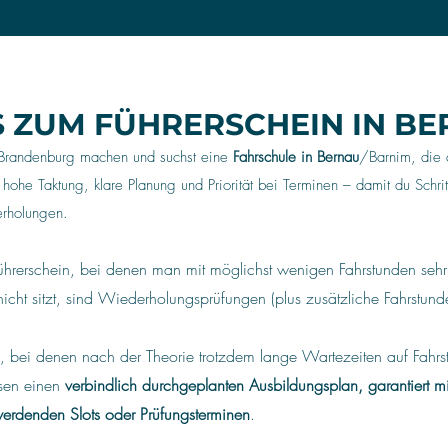
S ZUM FÜHRERSCHEIN IN B
in Brandenburg machen und suchst eine
Fahrschule in Bernau
/Barnim, die d
 hohe Taktung, klare Planung und Priorität bei Terminen – damit du Schritt 
rholungen.
Führerschein, bei denen man mit möglichst wenigen Fahrstunden sehr
cht sitzt, sind Wiederholungsprüfungen (plus zusätzliche Fahrstund
se“, bei denen nach der Theorie trotzdem lange Wartezeiten auf Fah
sen einen
verbindlich durchgeplanten Ausbildungsplan, garantiert m
werdenden Slots oder Prüfungsterminen
.