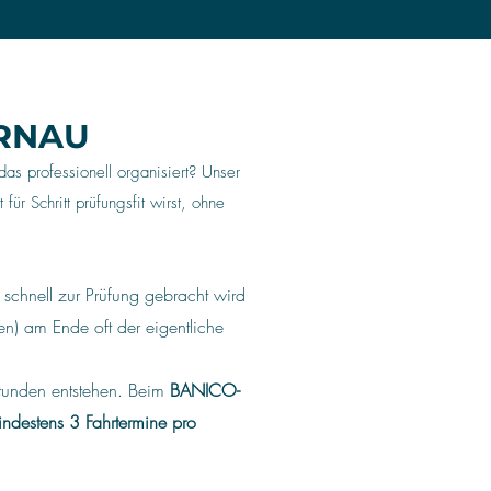
ERNAU
as professionell organisiert? Unser
für Schritt prüfungsfit wirst, ohne
 schnell zur Prüfung gebracht wird
en) am Ende oft der eigentliche
rstunden entstehen. Beim
BANICO-
indestens 3 Fahrtermine pro