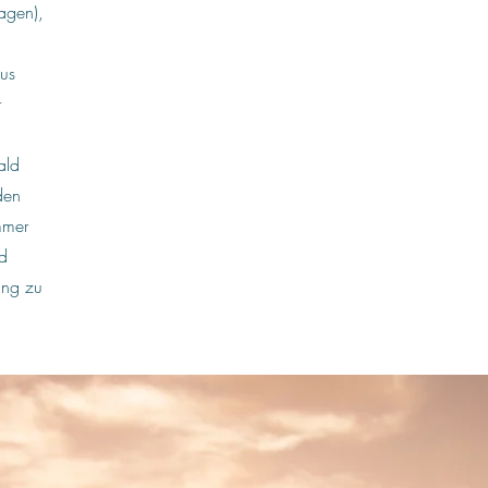
sagen),
us
r
ald
den
immer
nd
ung zu