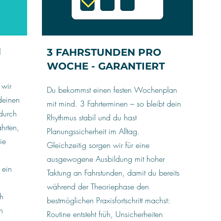
M
3 FAHRSTUNDEN PRO
WOCHE - GARANTIERT
 wir
Du bekommst einen festen Wochenplan
deinen
mit mind. 3 Fahrterminen – so bleibt dein
durch
Rhythmus stabil und du hast
hrten,
Planungssicherheit im Alltag.
ie
Gleichzeitig sorgen wir für eine
ausgewogene Ausbildung mit hoher
 ein
Taktung an Fahrstunden, damit du bereits
während der Theoriephase den
h
bestmöglichen Praxisfortschritt machst:
n
Routine entsteht früh, Unsicherheiten