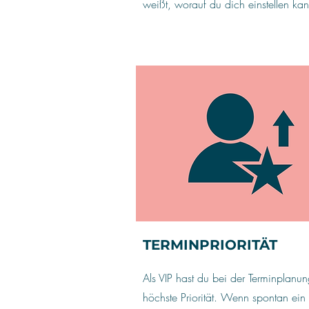
weißt, worauf du dich einstellen kan
TERMINPRIORITÄT
Als VIP hast du bei der Terminplanu
höchste Priorität. Wenn spontan ein